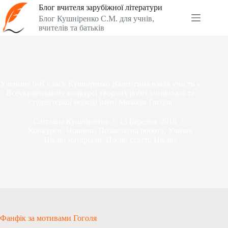
Перейти
Блог вчителя зарубіжної літератури
до
Блог Кушніренко С.М. для учнів,
вмісту
вчителів та батьків
Учениця 9-В класу Кушніренко Валентина взяла участь у
Всеукраїнському конкурсі творчих робіт учнівської та
студентської молоді імені Миколи Гоголя
Світлана Кушніренко
13 Березня, 2018
Конкурси
,
Новини
,
Позакласна робота
,
Учням
,
Цікаві матеріали
,
Цікаві статті
,
Цікаве
Фанфік за мотивами Гоголя