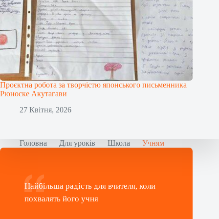
Проєктна робота за творчістю японського письменника
Рюноске Акутагави
27 Квітня, 2026
Головна
Для уроків
Школа
Учням
Найбільша радість для вчителя, коли
похвалять його учня