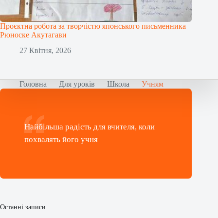
Проєктна робота за творчістю японського письменника
Рюноске Акутагави
27 Квітня, 2026
Головна
Для уроків
Школа
Учням
Найбільша радість для вчителя, коли
похвалять його учня
Останні записи