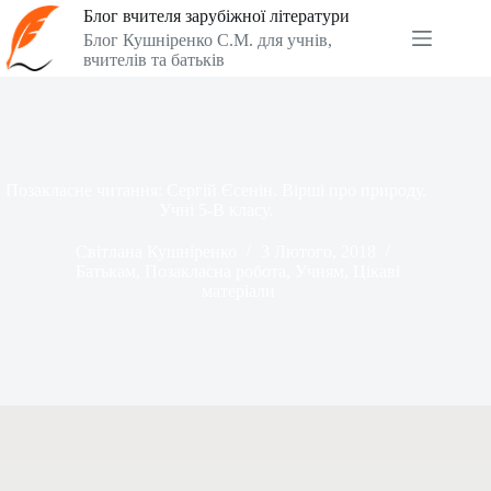
Перейти
Блог вчителя зарубіжної літератури
до
Блог Кушніренко С.М. для учнів,
вмісту
вчителів та батьків
Позакласне читання: Сергій Єсенін. Вірші про природу.
Учні 5-В класу.
Світлана Кушніренко
3 Лютого, 2018
Батькам
,
Позакласна робота
,
Учням
,
Цікаві
матеріали