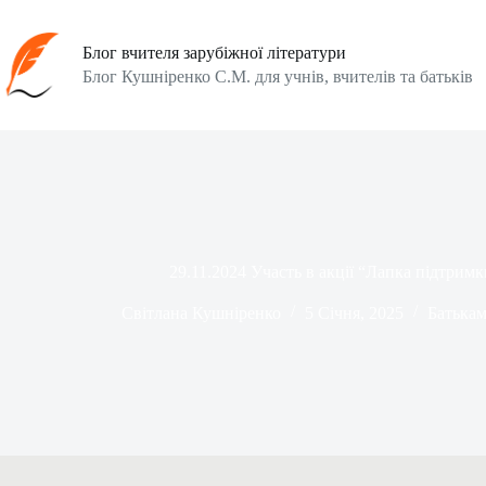
Перейти
до
вмісту
Блог вчителя зарубіжної літератури
Блог Кушніренко С.М. для учнів, вчителів та батьків
29.11.2024 Участь в акції “Лапка підтримк
Світлана Кушніренко
5 Січня, 2025
Батька