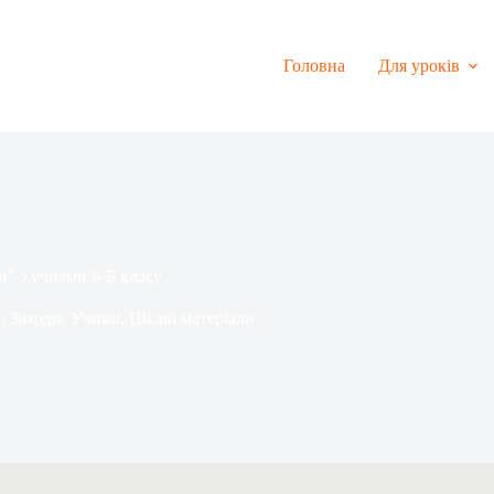
Головна
Для уроків
и” з учнями 6-Б класу
м
,
Заходи
,
Учням
,
Цікаві матеріали