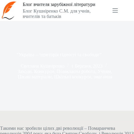
Перейти
Блог вчителя зарубіжної літератури
до
Блог Кушніренко С.М. для учнів,
вмісту
вчителів та батьків
“Україна – територія гідності та свободи”
Світлана Кушніренко
1 Березня, 2023
Заходи
,
Конкурси
,
Позакласна робота
,
Учням
,
Цікаві матеріали
,
Шкільні конкурси, змагання
Такими нас зробили цілих дві революції – Помаранчева
революція 2004 року, яка була Святом Свободи, і Революція 2013