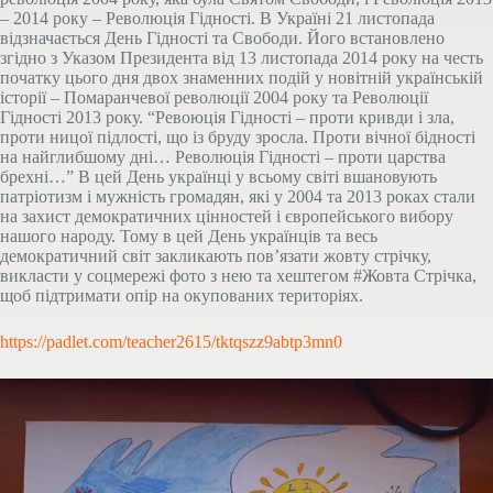
– 2014 року – Революція Гідності. В Україні 21 листопада
відзначається День Гідності та Свободи. Його встановлено
згідно з Указом Президента від 13 листопада 2014 року на честь
початку цього дня двох знаменних подій у новітній українській
історії – Помаранчевої революції 2004 року та Революції
Гідності 2013 року. “Ревоюція Гідності – проти кривди і зла,
проти ницої підлості, що із бруду зросла. Проти вічної бідності
на найглибшому дні… Революція Гідності – проти царства
брехні…” В цей День українці у всьому світі вшановують
патріотизм і мужність громадян, які у 2004 та 2013 роках стали
на захист демократичних цінностей і європейського вибору
нашого народу. Тому в цей День українців та весь
демократичний світ закликають пов’язати жовту стрічку,
викласти у соцмережі фото з нею та хештегом #Жовта Стрічка,
щоб підтримати опір на окупованих територіях.
https://padlet.com/teacher2615/tktqszz9abtp3mn0